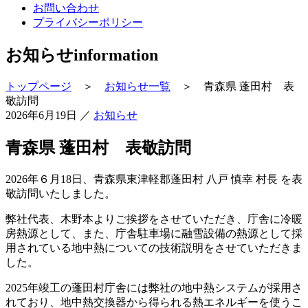
お問い合わせ
プライバシーポリシー
お知らせ
information
トップページ
＞
お知らせ一覧
＞ 青森県 蓬田村 表
敬訪問
2026年6月19日
／
お知らせ
青森県 蓬田村 表敬訪問
2026年６月18日、青森県東津軽郡蓬田村 八戸 慎幸 村長 を表
敬訪問いたしました。
弊社代表、木野本よりご挨拶をさせていただき、庁舎に冷暖
房熱源として、また、庁舎駐車場に融雪設備の熱源として採
用されている地中熱についての技術説明をさせていただきま
した。
2025年竣工の蓬田村庁舎には弊社の地中熱システムが採用さ
れており、地中熱交換器から得られる熱エネルギーを使うこ