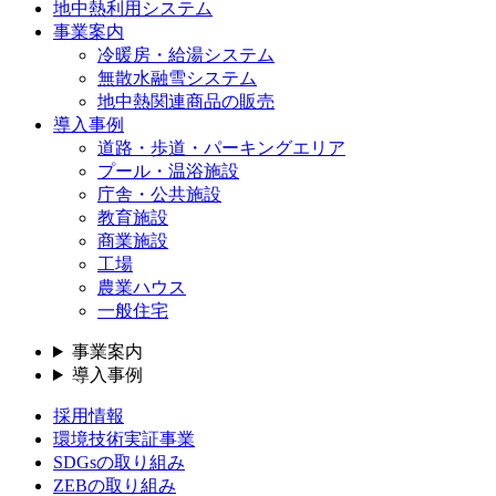
地中熱利用システム
事業案内
冷暖房・給湯システム
無散水融雪システム
地中熱関連商品の販売
導入事例
道路・歩道・パーキングエリア
プール・温浴施設
庁舎・公共施設
教育施設
商業施設
工場
農業ハウス
一般住宅
事業案内
導入事例
採用情報
環境技術実証事業
SDGsの取り組み
ZEBの取り組み