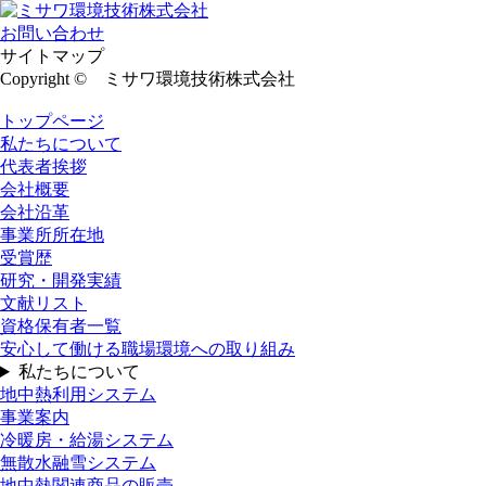
お問い合わせ
サイトマップ
Copyright © ミサワ環境技術株式会社
トップページ
私たちについて
代表者挨拶
会社概要
会社沿革
事業所所在地
受賞歴
研究・開発実績
文献リスト
資格保有者一覧
安心して働ける職場環境への取り組み
私たちについて
地中熱利用システム
事業案内
冷暖房・給湯システム
無散水融雪システム
地中熱関連商品の販売