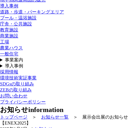
導入事例
道路・歩道・パーキングエリア
プール・温浴施設
庁舎・公共施設
教育施設
商業施設
工場
農業ハウス
一般住宅
事業案内
導入事例
採用情報
環境技術実証事業
SDGsの取り組み
ZEBの取り組み
お問い合わせ
プライバシーポリシー
お知らせ
information
トップページ
＞
お知らせ一覧
＞ 展示会出展のお知らせ
【ENEX2025】