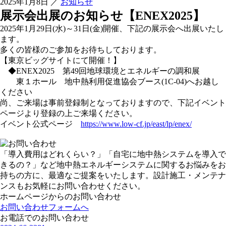
2025年1月8日
／
お知らせ
展示会出展のお知らせ【ENEX2025】
2025年1月29日(水)～31日(金)開催、下記の展示会へ出展いたし
ます。
多くの皆様のご参加をお待ちしております。
【東京ビッグサイトにて開催！】
◆ENEX2025 第49回地球環境とエネルギーの調和展
東１ホール 地中熱利用促進協会ブース(1C-04)へお越し
ください
尚、ご来場は事前登録制となっておりますので、下記イベント
ページより登録の上ご来場ください。
イベント公式ページ
https://www.low-cf.jp/east/lp/enex/
「導入費用はどれくらい？」「自宅に地中熱システムを導入で
きるの？」など地中熱エネルギーシステムに関するお悩みをお
持ちの方に、最適なご提案をいたします。設計施工・メンテナ
ンスもお気軽にお問い合わせください。
ホームページからのお問い合わせ
お問い合わせフォームへ
お電話でのお問い合わせ